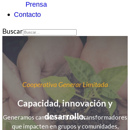
Prensa
Contacto
Buscar
Type 2 or more
characters for
results.
Cooperativa Generar Limitada
Capacidad, innovación y
desarrollo.
Generamos cambios sociales transformadores
que impacten en grupos y comunidades,