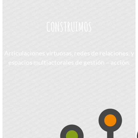
CONSTRUIMOS
Articulaciones virtuosas, redes de relaciones, y
espacios multiactorales de gestión – acción.