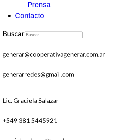
Prensa
Contacto
Buscar
Type 2 or more
characters for
generar@cooperativagenerar.com.ar
results.
generarredes@gmail.com
Lic. Graciela Salazar
+549 381 5445921