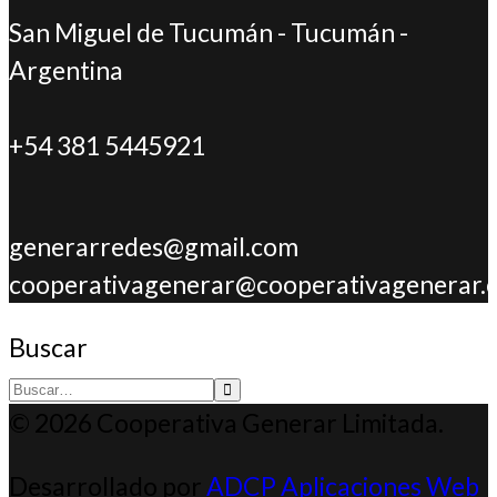
San Miguel de Tucumán - Tucumán -
Argentina
+54 381 5445921
generarredes@gmail.com
cooperativagenerar@cooperativagenerar.
Buscar
Type 2 or more
© 2026 Cooperativa Generar Limitada.
characters for
Desarrollado por
ADCP Aplicaciones Web
results.