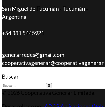
San Miguel de Tucumán - Tucumán -
Argentina
+54 381 5445921
generarredes@gmail.com
cooperativagenerar@cooperativagenerar.
Buscar
Type 2 or more
© 2026 Cooperativa Generar Limitada.
characters for
Desarrollado por
ADCP Aplicaciones Web