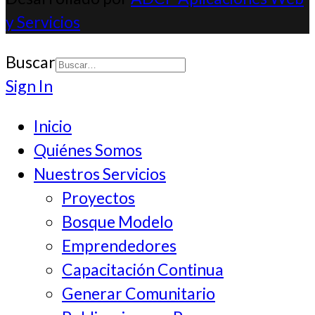
results.
y Servicios
Buscar
Type 2 or more
Sign In
characters for
Inicio
results.
Quiénes Somos
Nuestros Servicios
Proyectos
Bosque Modelo
Emprendedores
Capacitación Continua
Generar Comunitario