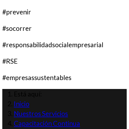
#prevenir
#socorrer
#responsabilidadsocialempresarial
#RSE
#empresassustentables
Está aquí:
Inicio
Nuestros Servicios
Capacitación Continua