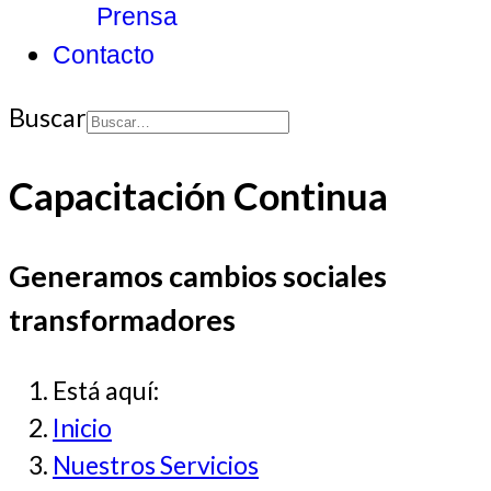
Prensa
Contacto
Buscar
Type 2 or more
Capacitación Continua
characters for
results.
Generamos cambios sociales
transformadores
Está aquí:
Inicio
Nuestros Servicios